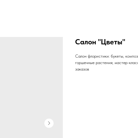
Салон "Цветы"
Салон флористики: букеты, композ
горшечные растения; мастер-клас
заказов